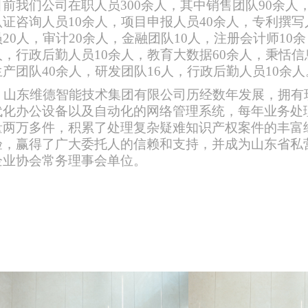
目前我们公司在职人员
300余人，其中销售团队90余人
认证咨询人员10余人，项目申报人员40余人，专利撰写
员20人，审计20余人，金融团队10人，注册会计师10余
人，行政后勤人员10余人，教育大数据60余人，
秉恬
信
生产团队
40余人，研发团队16人，行政后勤人员10余人
山东维德
智能技术集团有限公司
历经数年发展，拥有
代化办公设备以及自动化的网络管理系统，每年业务处
量两万多件，积累了处理复杂疑难知识产权案件的丰富
验，赢得了广大委托人的信赖和支持，并成为山东省私
企业协会常务理事会单位。